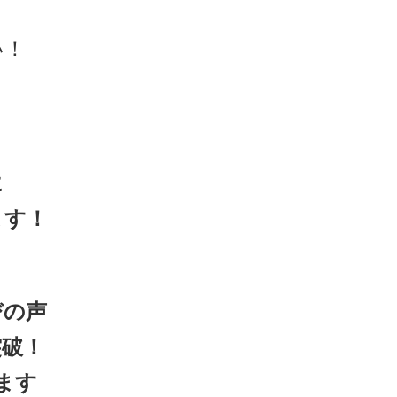
い！
に
ます！
びの声
突破！
ます