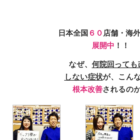
日本全国
６０
店舗・海
展開中
！！
なぜ、
何院回っても
しない症状
が、こん
根本改善
されるの