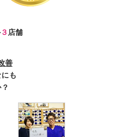
外
３
店舗
改善
なにも
か？