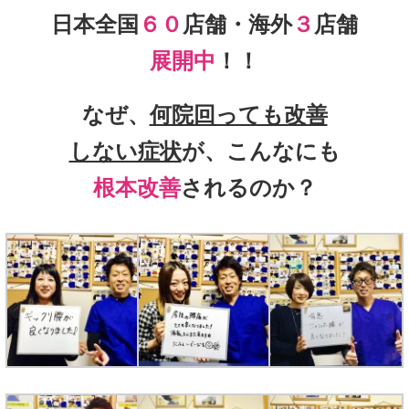
日本全国
６０
店舗・海外
３
店舗
展開中
！！
なぜ、
何院回っても改善
しない症状
が、こんなにも
根本改善
されるのか？