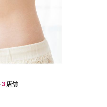
外
３
店舗