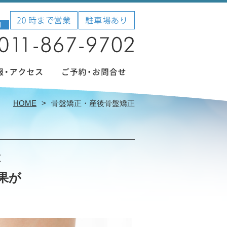
HOME
骨盤矯正・産後骨盤矯正
は
果が
？