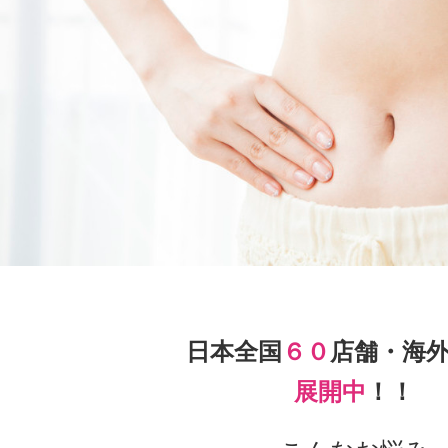
日本全国
６０
店舗・海
展開中
！！