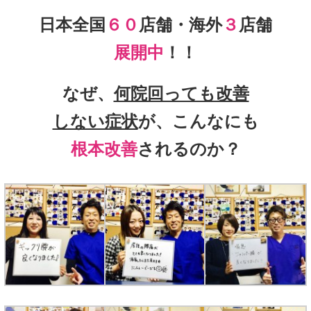
日本全国
６０
店舗・海外
３
店舗
展開中
！！
なぜ、
何院回っても改善
しない症状
が、こんなにも
根本改善
されるのか？